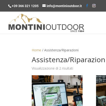
+39 366 321 1205
info@montinioutdoor.it
Home
/ Assistenza/Riparazioni
Assistenza/Riparazion
Prezzo:
Visualizzazione di 2 risultati
dal
più
caro