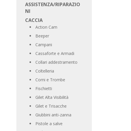
ASSISTENZA/RIPARAZIO
NI
CACCIA
Action Cam
Beeper
Campani
Cassaforte e Armadi
Collari addestramento
Coltelleria
Corni e Trombe
Fischietti
Gilet Alta Visibilità
Gilet e Trisacche
Giubbini anti-zanna
Pistole a salve