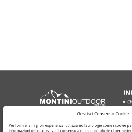
IN
Ch
Co
Gestisci Consenso Cookie
Via Bompadre 15
Te
64021 Giulianova (TE)
Per fornire le migliori esperienze, utilizziamo tecnologie come i cookie 
Pr
informazioni del dispositivo. Il consenso a queste tecnologie ci permetter
Tel. 085 800 1959