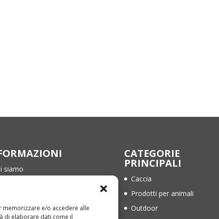
FORMAZIONI
CATEGORIE
PRINCIPALI
i siamo
Caccia
ntatti
Prodotti per animali
rmini e Condizioni
Outdoor
per memorizzare e/o accedere alle
ivacy Policy
à di elaborare dati come il