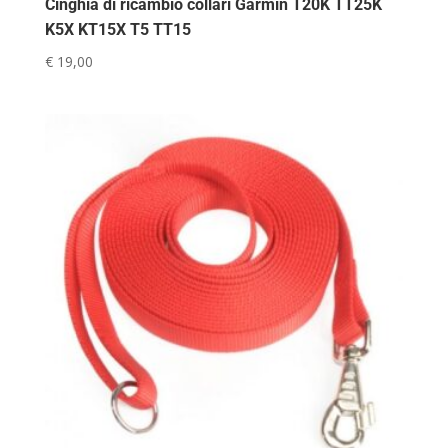
Cinghia di ricambio collari Garmin T20K TT25K
K5X KT15X T5 TT15
€
19,00