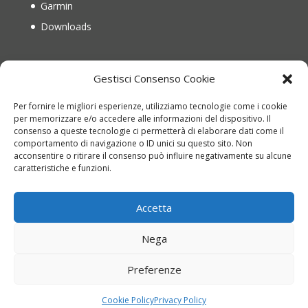
Garmin
Downloads
IL MIO ACCOUNT
Gestisci Consenso Cookie
Il mio account
Per fornire le migliori esperienze, utilizziamo tecnologie come i cookie
Recupera password
per memorizzare e/o accedere alle informazioni del dispositivo. Il
consenso a queste tecnologie ci permetterà di elaborare dati come il
Carrello
comportamento di navigazione o ID unici su questo sito. Non
Richiesta di reso
acconsentire o ritirare il consenso può influire negativamente su alcune
caratteristiche e funzioni.
Accetta
Nega
Copyright © 2022 montinioutdoor.it | P.IVA
Preferenze
01836840676 | Web Design
Genesi.it
|
Termini e
Condizioni
|
Privacy Policy
|
Cookie Policy
Cookie Policy
Privacy Policy