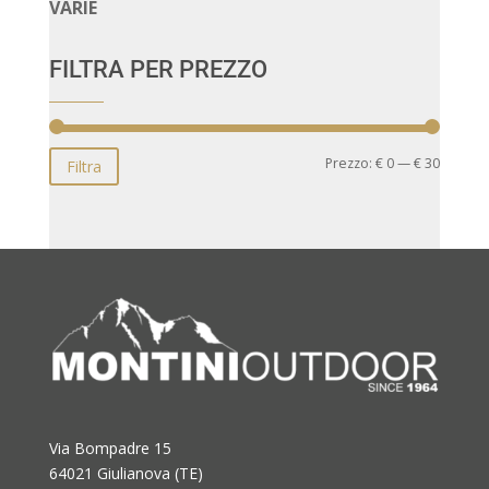
VARIE
FILTRA PER PREZZO
Prezzo
Prezzo
Prezzo:
€ 0
—
€ 30
Filtra
Min
Max
Via Bompadre 15
64021 Giulianova (TE)