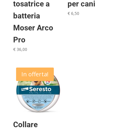
tosatrice a
per cani
€
6,50
batteria
Moser Arco
Pro
€
36,00
In offerta!
Collare