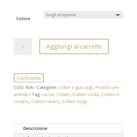
Colore
Collare
Aggiungi al carrello
per
Cani
in
Corda
Naturale
Confronta
-
COD:
N/A
Categorie:
Collari e guinzagli
,
Prodotti per
Misura
animali
Tag:
caccia
,
Collare
,
Collare corda
,
Collare in
40
cordino
,
Collare neutro
,
Collare targa
cm
quantità
Descrizione