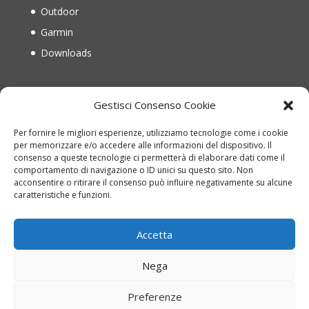
Outdoor
Garmin
Downloads
IL MIO ACCOUNT
Gestisci Consenso Cookie
Il mio account
Per fornire le migliori esperienze, utilizziamo tecnologie come i cookie
Recupera password
per memorizzare e/o accedere alle informazioni del dispositivo. Il
consenso a queste tecnologie ci permetterà di elaborare dati come il
Carrello
comportamento di navigazione o ID unici su questo sito. Non
Richiesta di reso
acconsentire o ritirare il consenso può influire negativamente su alcune
caratteristiche e funzioni.
Accetta
Nega
Copyright © 2022 montinioutdoor.it | P.IVA
Preferenze