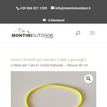
+39 366 321 1205
info@montinioutdoor.it
0 Elementi
Home
/
Prodotti per animali
/
Collari e guinzagli
/
Collare per Cani in Corda Naturale – Misura 40 cm