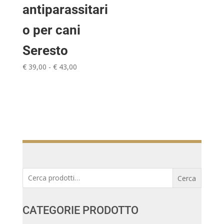
antiparassitari
o per cani
Seresto
Fascia
€
39,00
-
€
43,00
di
prezzo:
da
€ 39,00
a
€ 43,00
Cerca:
Cerca
CATEGORIE PRODOTTO