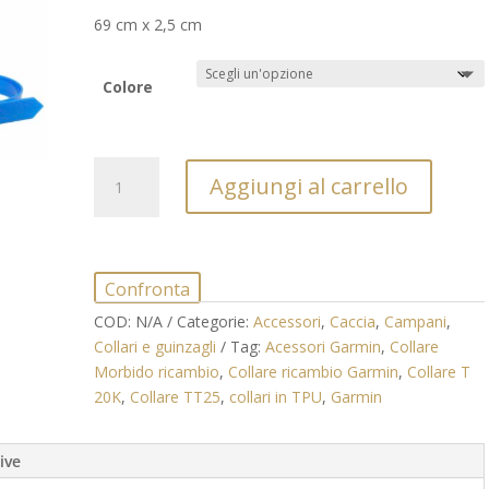
69 cm x 2,5 cm
Colore
Collari
Aggiungi al carrello
morbidi
in
TPU
per
Confronta
cani
cm.
COD:
N/A
Categorie:
Accessori
,
Caccia
,
Campani
,
69
Collari e guinzagli
Tag:
Acessori Garmin
,
Collare
x
Morbido ricambio
,
Collare ricambio Garmin
,
Collare T
2,5
20K
,
Collare TT25
,
collari in TPU
,
Garmin
quantità
ive