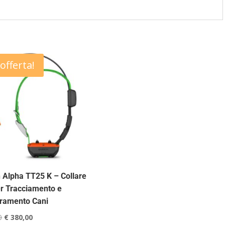
 offerta!
 Alpha TT25 K – Collare
r Tracciamento e
ramento Cani
Il
Il
0
€
380,00