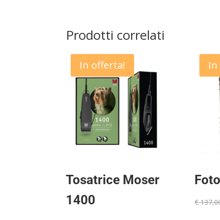
prezzo
prezzo
originale
attuale
era:
è:
Prodotti correlati
€ 349,00.
€ 330,00.
In offerta!
In
Tosatrice Moser
Foto
1400
€
137,0