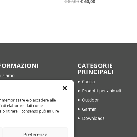
Il
Il
€
82,00
€
60,00
originale
attuale
prezzo
prezzo
era:
è:
originale
attuale
€ 137,00.
€ 115,00.
era:
è:
€ 82,00.
€ 60,00.
FORMAZIONI
CATEGORIE
PRINCIPALI
i siamo
Caccia
ntatti
Prodotti per animali
rmini e Condizioni
Outdoor
per memorizzare e/o accedere alle
ivacy Policy
à di elaborare dati come il
Garmin
o ritirare il consenso può influire
okie Policy (EU)
Downloads
Preferenze