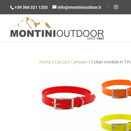
+39 366 321 1205
info@montinioutdoor.it
Home
/
Caccia
/
Campani
/ Collari morbidi in TP