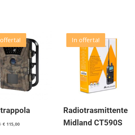
prezzo
prezzo
originale
attuale
era:
è:
€ 399,00.
€ 380,00.
 offerta!
In offerta!
trappola
Radiotrasmittente
Midland CT590S
Il
Il
0
€
115,00
prezzo
prezzo