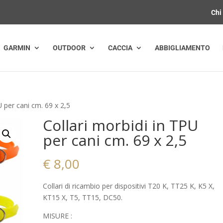
Chi
GARMIN
OUTDOOR
CACCIA
ABBIGLIAMENTO
U per cani cm. 69 x 2,5
Collari morbidi in TPU
per cani cm. 69 x 2,5
€
8,00
Collari di ricambio per dispositivi T20 K, TT25 K, K5 X,
KT15 X, T5, TT15, DC50.
MISURE :