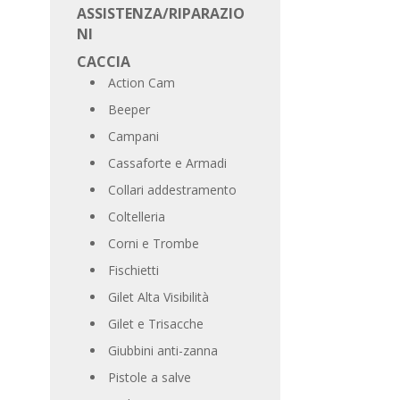
ASSISTENZA/RIPARAZIO
NI
CACCIA
Action Cam
Beeper
Campani
Cassaforte e Armadi
Collari addestramento
Coltelleria
Corni e Trombe
Fischietti
Gilet Alta Visibilità
Gilet e Trisacche
Giubbini anti-zanna
Pistole a salve