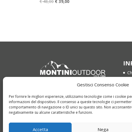
Il
Il
€
48,00
€
39,00
prezzo
prezzo
originale
attuale
era:
è:
€ 48,00.
€ 39,00.
IN
Ch
Co
Gestisci Consenso Cookie
Via Bompadre 15
Te
64021 Giulianova (TE)
Per fornire le migliori esperienze, utilizziamo tecnologie come i cookie 
Pr
informazioni del dispositivo. Il consenso a queste tecnologie ci permetter
Tel. 085 800 1959
comportamento di navigazione o ID unici su questo sito. Non acconsentire 
Co
Whatsapp +39 366 321 1205
negativamente su alcune caratteristiche e funzioni.
info@montinioutdoor.it
Accetta
Nega