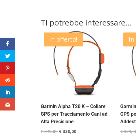
Ti potrebbe interessare…
In offerta!
In
Garmin Alpha T20 K – Collare
Garmin
GPS per Tracciamento Cani ad
GPS pe
Alta Precisione
Addest
Il
Il
€
349,00
€
330,00
€
399,0