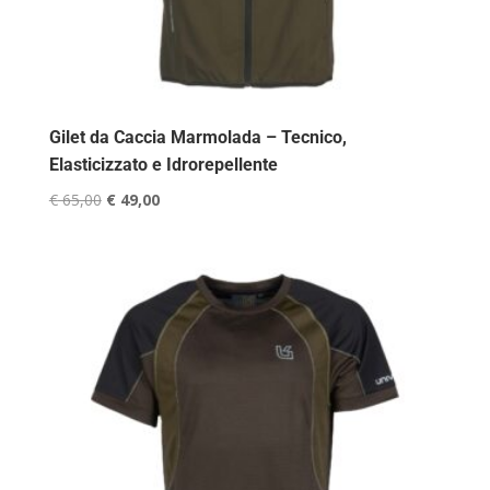
Gilet da Caccia Marmolada – Tecnico,
Elasticizzato e Idrorepellente
Il
Il
€
65,00
€
49,00
prezzo
prezzo
originale
attuale
era:
è:
€ 65,00.
€ 49,00.