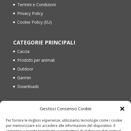
Termini e Condizioni
Privacy Policy
Cookie Policy (EU)
CATEGORIE PRINCIPALI
Caccia
Prodotti per animali
Outdoor
Garmin
Downloads
IL MIO ACCOUNT
Gestisci Consenso Cookie
Il mio account
Per fornire le migliori esperienze, utilizziamo tecnologie come i cookie
Recupera password
per memorizzare e/o accedere alle informazioni del dispositivo. Il
consenso a queste tecnologie ci permetterà di elaborare dati come il