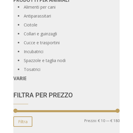
Alimenti per cani
Antiparassitari
Ciotole
Collari e guinzagli
Cucce e trasportini
Incubatrici
Spazzole e taglia nodi
Tosatrici
VARIE
FILTRA PER PREZZO
Prezzo
Prezzo
Prezzo:
€ 10
—
€ 180
Filtra
Min
Max