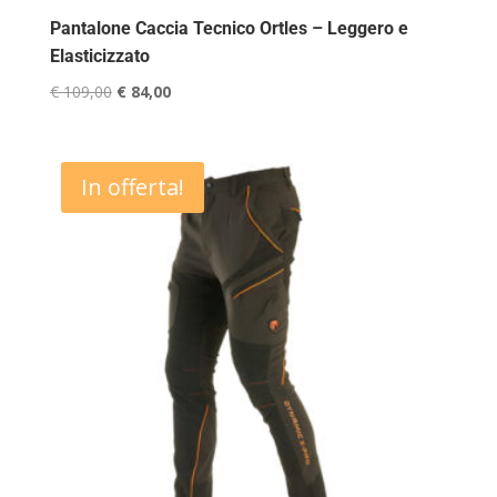
Pantalone Caccia Tecnico Ortles – Leggero e
Elasticizzato
Il
Il
€
109,00
€
84,00
prezzo
prezzo
originale
attuale
era:
è:
In offerta!
€ 109,00.
€ 84,00.