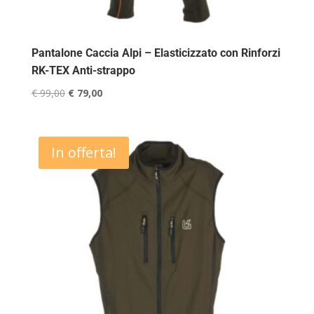
Pantalone Caccia Alpi – Elasticizzato con Rinforzi
RK-TEX Anti-strappo
Il
Il
€
99,00
€
79,00
prezzo
prezzo
originale
attuale
era:
è:
In offerta!
€ 99,00.
€ 79,00.