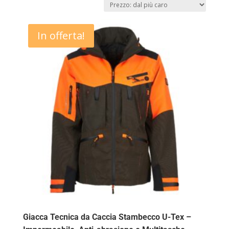
più
caro
In offerta!
Giacca Tecnica da Caccia Stambecco U-Tex –