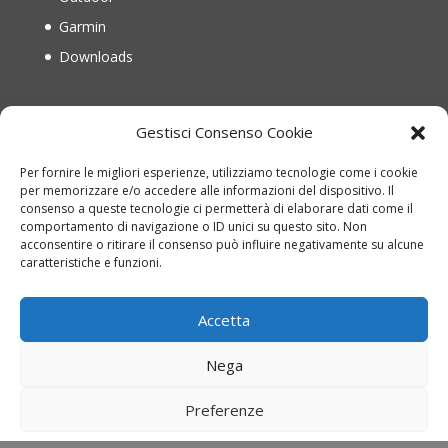
Garmin
Downloads
IL MIO ACCOUNT
Gestisci Consenso Cookie
Il mio account
Per fornire le migliori esperienze, utilizziamo tecnologie come i cookie
Recupera password
per memorizzare e/o accedere alle informazioni del dispositivo. Il
consenso a queste tecnologie ci permetterà di elaborare dati come il
Carrello
comportamento di navigazione o ID unici su questo sito. Non
acconsentire o ritirare il consenso può influire negativamente su alcune
Richiesta di reso
caratteristiche e funzioni.
Accetta
Nega
Copyright © 2022 montinioutdoor.it | P.IVA
Preferenze
01836840676 | Web Design
Genesi.it
|
Termini e