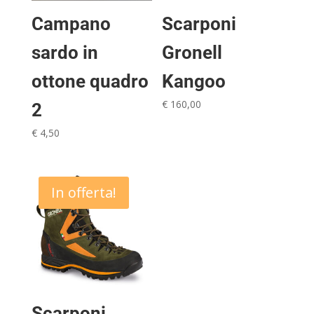
Campano
Scarponi
sardo in
Gronell
ottone quadro
Kangoo
€
160,00
2
€
4,50
In offerta!
Scarponi