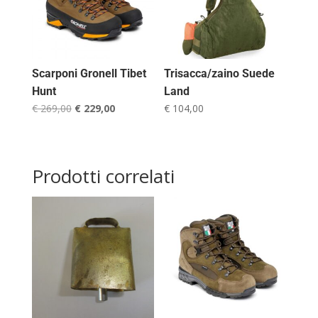
Scarponi Gronell Tibet
Trisacca/zaino Suede
Hunt
Land
Il
Il
€
269,00
€
229,00
€
104,00
prezzo
prezzo
originale
attuale
era:
è:
Prodotti correlati
€ 269,00.
€ 229,00.