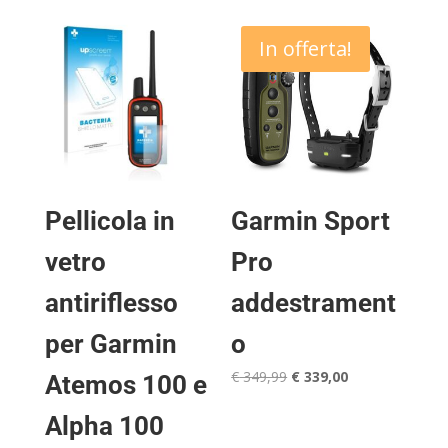
In offerta!
Pellicola in
Garmin Sport
vetro
Pro
antiriflesso
addestrament
per Garmin
o
Il
Il
€
349,99
€
339,00
Atemos 100 e
prezzo
prezzo
Alpha 100
originale
attuale
era:
è: