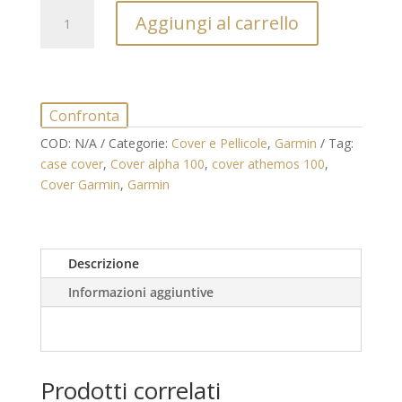
Cover
Aggiungi al carrello
palmare
Garmin
Alpha
100
/
Confronta
Atemos
COD:
N/A
Categorie:
Cover e Pellicole
,
Garmin
Tag:
100
case cover
,
Cover alpha 100
,
cover athemos 100
,
quantità
Cover Garmin
,
Garmin
Descrizione
Informazioni aggiuntive
Prodotti correlati