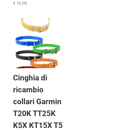
€
10,00
€ 349,99.
€ 339,00.
Cinghia di
ricambio
collari Garmin
T20K TT25K
K5X KT15X T5