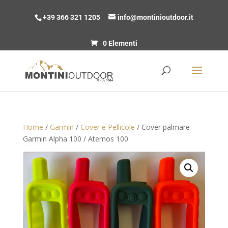
+39 366 321 1205
info@montinioutdoor.it
0 Elementi
Home
/
Garmin
/
Cover e Pellicole
/ Cover palmare
Garmin Alpha 100 / Atemos 100