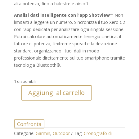
alta potenza, fino a balestre e airsoft.
Analisi dati intelligente con l’app ShotView™
Non
limitarti a leggere un numero. Sincronizza il tuo Xero C2
con l’app dedicata per analizzare ogni singola sessione.
Potrai calcolare automaticamente l’energia cinetica, il
fattore di potenza, l’extreme spread e la deviazione
standard, organizzando i tuoi dati in modo
professionale direttamente sul tuo smartphone tramite
tecnologia Bluetooth®.
1 disponibili
Aggiungi al carrello
Cronografo
di
Precisione
Garmin
Confronta
Xero®
C2
Categorie:
Garmin
,
Outdoor
Tag:
Cronografo di
–