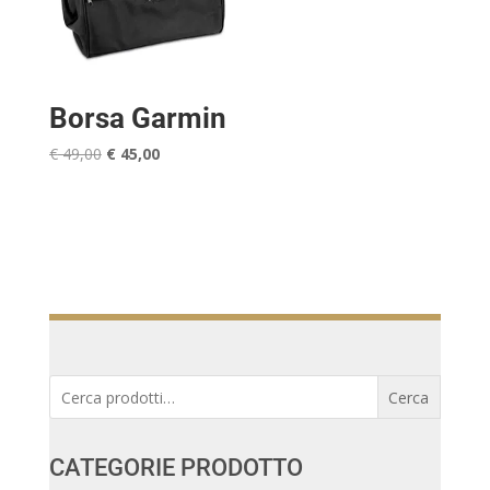
Borsa Garmin
Il
Il
€
49,00
€
45,00
prezzo
prezzo
originale
attuale
era:
è:
€ 49,00.
€ 45,00.
Cerca:
Cerca
CATEGORIE PRODOTTO