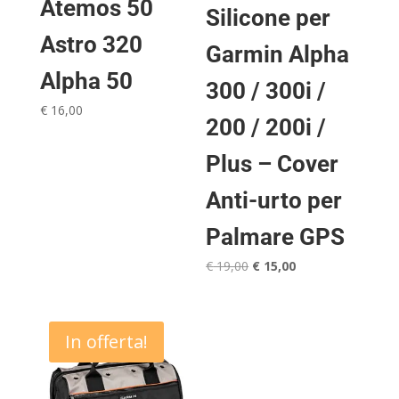
Atemos 50
Silicone per
Astro 320
Garmin Alpha
Alpha 50
300 / 300i /
€
16,00
200 / 200i /
Plus – Cover
Anti-urto per
Palmare GPS
Il
Il
€
19,00
€
15,00
prezzo
prezzo
originale
attuale
era:
è:
In offerta!
€ 19,00.
€ 15,00.