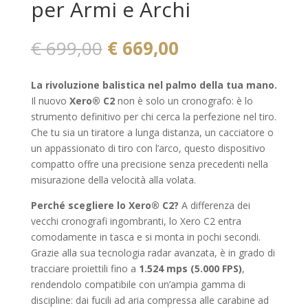
per Armi e Archi
Il
Il
€
699,00
€
669,00
prezzo
prezzo
originale
attuale
La rivoluzione balistica nel palmo della tua mano.
era:
è:
Il nuovo
Xero® C2
non è solo un cronografo: è lo
€ 699,00.
€ 669,00.
strumento definitivo per chi cerca la perfezione nel tiro.
Che tu sia un tiratore a lunga distanza, un cacciatore o
un appassionato di tiro con l’arco, questo dispositivo
compatto offre una precisione senza precedenti nella
misurazione della velocità alla volata.
Perché scegliere lo Xero® C2?
A differenza dei
vecchi cronografi ingombranti, lo Xero C2 entra
comodamente in tasca e si monta in pochi secondi.
Grazie alla sua tecnologia radar avanzata, è in grado di
tracciare proiettili fino a
1.524 mps (5.000 FPS)
,
rendendolo compatibile con un’ampia gamma di
discipline: dai fucili ad aria compressa alle carabine ad