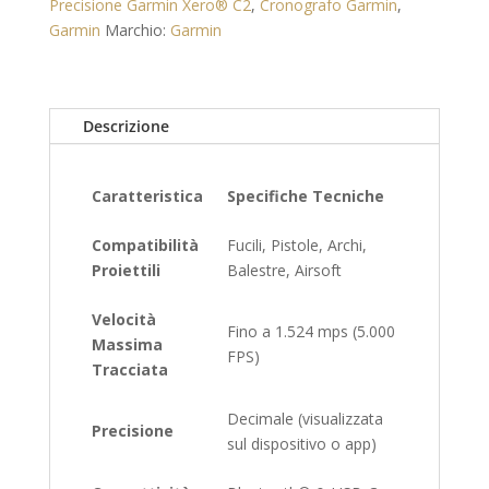
Precisione Garmin Xero® C2
,
Cronografo Garmin
,
Misuratore
Garmin
Marchio:
Garmin
di
Velocità
per
Armi
Descrizione
e
Archi
Caratteristica
Specifiche Tecniche
quantità
Compatibilità
Fucili, Pistole, Archi,
Proiettili
Balestre, Airsoft
Velocità
Fino a 1.524 mps (5.000
Massima
FPS)
Tracciata
Decimale (visualizzata
Precisione
sul dispositivo o app)