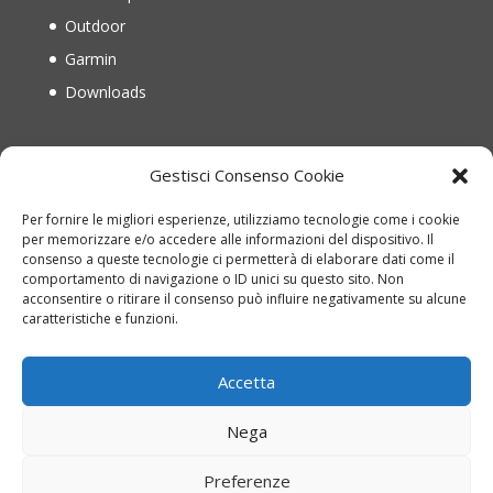
Outdoor
Garmin
Downloads
IL MIO ACCOUNT
Gestisci Consenso Cookie
Il mio account
Per fornire le migliori esperienze, utilizziamo tecnologie come i cookie
Recupera password
per memorizzare e/o accedere alle informazioni del dispositivo. Il
consenso a queste tecnologie ci permetterà di elaborare dati come il
Carrello
comportamento di navigazione o ID unici su questo sito. Non
acconsentire o ritirare il consenso può influire negativamente su alcune
Richiesta di reso
caratteristiche e funzioni.
Accetta
Nega
Copyright © 2022 montinioutdoor.it | P.IVA
Preferenze