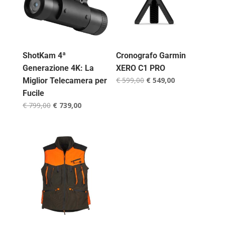
ShotKam 4ª
Cronografo Garmin
Generazione 4K: La
XERO C1 PRO
Il
Il
€
599,00
€
549,00
Miglior Telecamera per
prezzo
prezzo
Fucile
originale
attuale
Il
Il
€
799,00
€
739,00
era:
è:
prezzo
prezzo
€ 599,00.
€ 549,00.
originale
attuale
era:
è:
€ 799,00.
€ 739,00.