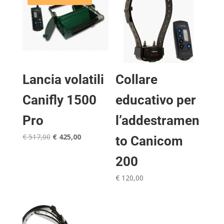
Lancia volatili
Collare
Canifly 1500
educativo per
Pro
l’addestramen
Il
Il
€
517,00
€
425,00
to Canicom
prezzo
prezzo
200
originale
attuale
era:
è:
€
120,00
€ 517,00.
€ 425,00.