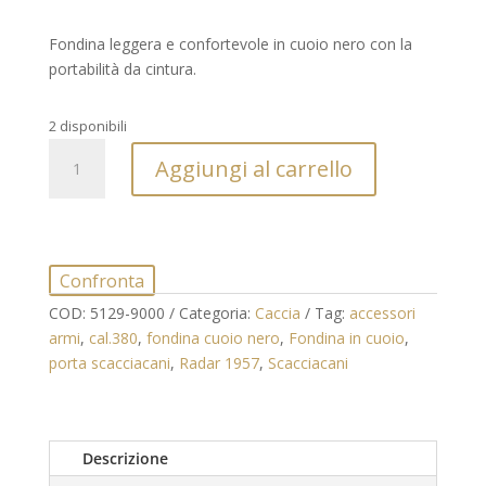
Fondina leggera e confortevole in cuoio nero con la
portabilità da cintura.
2 disponibili
RADAR
Aggiungi al carrello
Fondina
in
cuoio
nero
quantità
Confronta
COD:
5129-9000
Categoria:
Caccia
Tag:
accessori
armi
,
cal.380
,
fondina cuoio nero
,
Fondina in cuoio
,
porta scacciacani
,
Radar 1957
,
Scacciacani
Descrizione