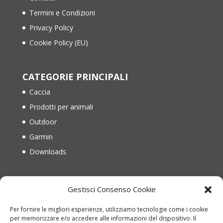
Termini e Condizioni
Privacy Policy
Cookie Policy (EU)
CATEGORIE PRINCIPALI
Caccia
Prodotti per animali
Outdoor
Garmin
Downloads
IL MIO ACCOUNT
Gestisci Consenso Cookie
Il mio account
Per fornire le migliori esperienze, utilizziamo tecnologie come i cookie
Recupera password
per memorizzare e/o accedere alle informazioni del dispositivo. Il