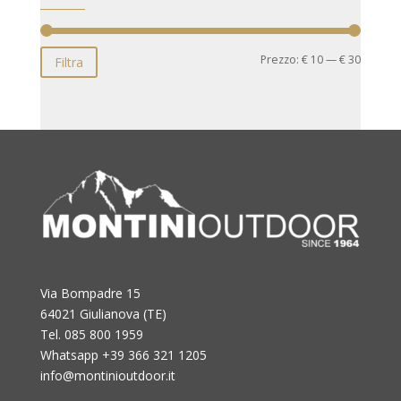
Prezzo
Prezzo
Prezzo:
€ 10
—
€ 30
Filtra
Min
Max
Via Bompadre 15
64021 Giulianova (TE)
Tel. 085 800 1959
Whatsapp +39 366 321 1205
info@montinioutdoor.it