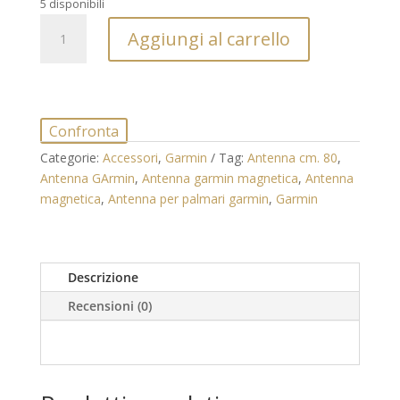
5 disponibili
Antenna
Aggiungi al carrello
veicolare
magnetica
cm.
80
per
Confronta
palmari
Categorie:
Accessori
,
Garmin
Tag:
Antenna cm. 80
,
Garmin
Antenna GArmin
,
Antenna garmin magnetica
,
Antenna
quantità
magnetica
,
Antenna per palmari garmin
,
Garmin
Descrizione
Recensioni (0)