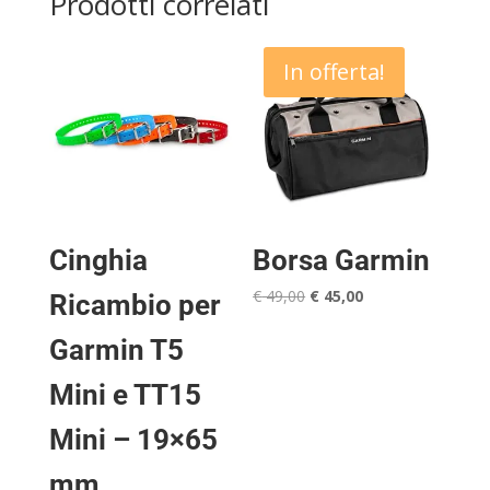
Prodotti correlati
In offerta!
Cinghia
Borsa Garmin
Il
Il
€
49,00
€
45,00
Ricambio per
prezzo
prezzo
Garmin T5
originale
attuale
era:
è:
Mini e TT15
€ 49,00.
€ 45,00.
Mini – 19×65
mm