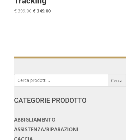
Tracking
Il
Il
€
399,00
€
349,00
prezzo
prezzo
originale
attuale
era:
è:
€ 399,00.
€ 349,00.
Cerca:
Cerca
CATEGORIE PRODOTTO
ABBIGLIAMENTO
ASSISTENZA/RIPARAZIONI
CACCIA