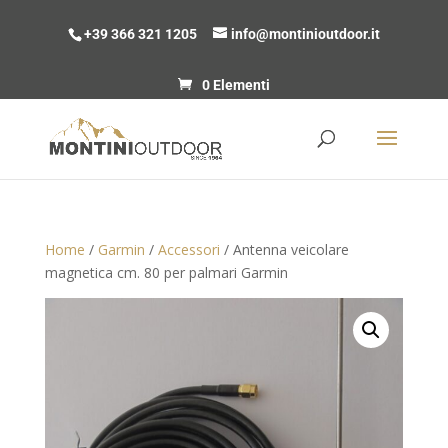
+39 366 321 1205
info@montinioutdoor.it
0 Elementi
Home
/
Garmin
/
Accessori
/ Antenna veicolare
magnetica cm. 80 per palmari Garmin