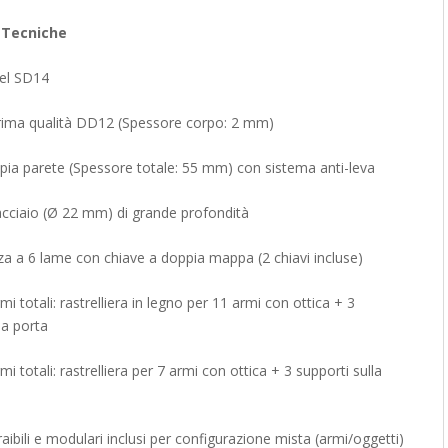
 Tecniche
nel SD14
prima qualità DD12 (Spessore corpo: 2 mm)
pia parete (Spessore totale: 55 mm) con sistema anti-leva
n acciaio (Ø 22 mm) di grande profondità
zza a 6 lame con chiave a doppia mappa (2 chiavi incluse)
mi totali: rastrelliera in legno per 11 armi con ottica + 3
la porta
mi totali: rastrelliera per 7 armi con ottica + 3 supporti sulla
traibili e modulari inclusi per configurazione mista (armi/oggetti)