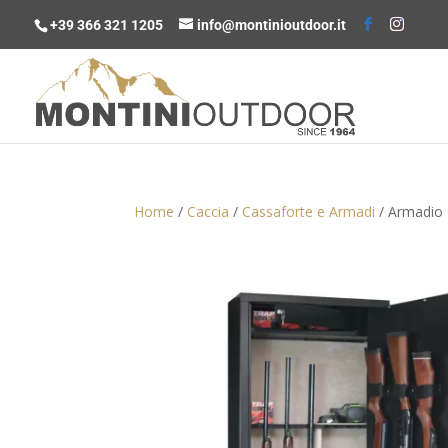
+39 366 321 1205
info@montinioutdoor.it
Home
/
Caccia
/
Cassaforte e Armadi
/ Armadio B