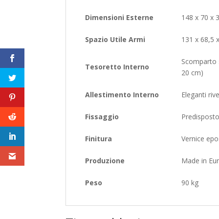
Dimensioni Esterne
148 x 70 x 
Spazio Utile Armi
131 x 68,5 
Scomparto s
Tesoretto Interno
20 cm)
Allestimento Interno
Eleganti riv
Fissaggio
Predisposto 
Finitura
Vernice epos
Produzione
Made in Euro
Peso
90 kg