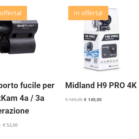
 offerta!
In offerta!
orto fucile per
Midland H9 PRO 4K
tKam 4a / 3a
Il
Il
€
169,00
€
149,00
prezzo
prezzo
erazione
originale
attuale
era:
è:
Fascia
-
€
52,00
€ 169,00.
€ 149,00.
di
prezzo: