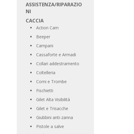
ASSISTENZA/RIPARAZIO
NI
CACCIA
Action Cam
Beeper
Campani
Cassaforte e Armadi
Collari addestramento
Coltelleria
Corni e Trombe
Fischietti
Gilet Alta Visibilità
Gilet e Trisacche
Giubbini anti-zanna
Pistole a salve