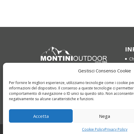
IN
Ch
Co
Gestisci Consenso Cookie
Via Bompadre 15
Te
64021 Giulianova (TE)
Per fornire le migliori esperienze, utilizziamo tecnologie come i cookie 
Pr
informazioni del dispositivo. Il consenso a queste tecnologie ci permetter
Tel. 085 800 1959
comportamento di navigazione o ID unici su questo sito. Non acconsentire 
Co
Whatsapp +39 366 321 1205
negativamente su alcune caratteristiche e funzioni.
info@montinioutdoor.it
Accetta
Nega
Cookie Policy
Privacy Policy
Copyright © 2022 montinioutdoor.it | P.IVA 0