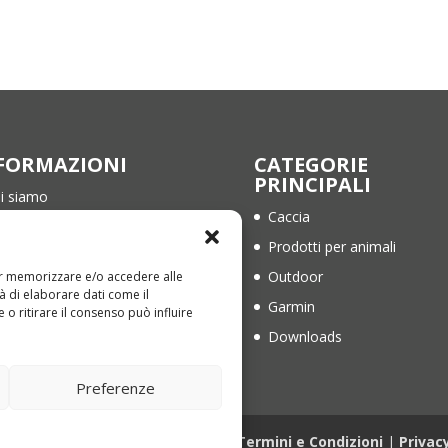
da
€ 47,00
a
€ 52,00
FORMAZIONI
CATEGORIE
PRINCIPALI
i siamo
Caccia
ntatti
Prodotti per animali
rmini e Condizioni
Outdoor
per memorizzare e/o accedere alle
ivacy Policy
à di elaborare dati come il
Garmin
o ritirare il consenso può influire
okie Policy (EU)
Downloads
Preferenze
1836840676 | Web Design
Genesi.it
|
Termini e Condizioni
|
Privac