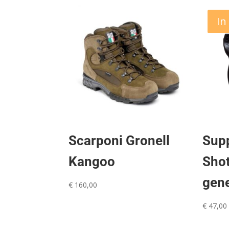
In
Scarponi Gronell
Supp
Kangoo
Sho
gen
€
160,00
€
47,00