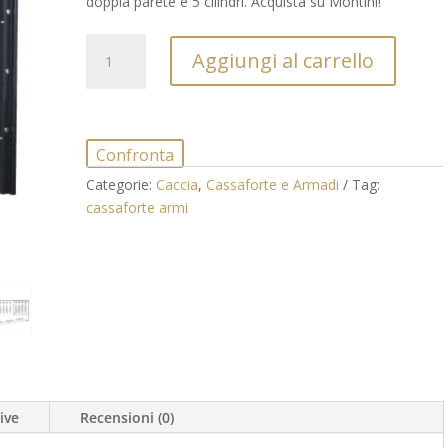
doppia parete e 5 cilindri. Acquista su Montini!
Armadio
Aggiungi al carrello
Blindato
Infac
Sentinel
SD14
Confronta
|
Fuciliera
Categorie:
Caccia
,
Cassaforte e Armadi
Tag:
14
cassaforte armi
Posti
quantità
ive
Recensioni (0)