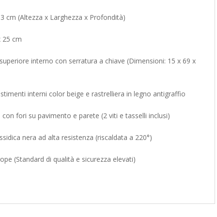
33 cm (Altezza x Larghezza x Profondità)
x 25 cm
uperiore interno con serratura a chiave (Dimensioni: 15 x 69 x
estimenti interni color beige e rastrelliera in legno antigraffio
con fori su pavimento e parete (2 viti e tasselli inclusi)
sidica nera ad alta resistenza (riscaldata a 220°)
pe (Standard di qualità e sicurezza elevati)