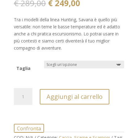
Il
Il
€
289,00
€
249,00
prezzo
prezzo
originale
attuale
Tra i modelli della linea Hunting, Savana è quello più
era:
è:
versatile: non teme le basse temperature ed è adatto
€ 289,00.
€ 249,00.
anche a chi pratica escursionismo. Lo potrai usare in
più contesti e siamo certi diventerà il tuo miglior
compagno di avventure.
Taglia
Scarponi
Aggiungi al carrello
alti
Savana
Gronell
quantità
Confronta
COD:
N/A
Categorie:
Caccia
,
Scarpe e Scarponi
Tag: