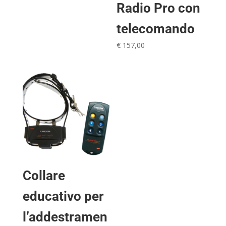
Radio Pro con
originale
attuale
era:
è:
telecomando
€ 137,00.
€ 115,00.
€
157,00
Collare
educativo per
l’addestramen