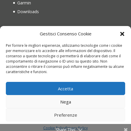
Garmin
Downloads
IL MIO ACCOUNT
Gestisci Consenso Cookie
Il mio account
Per fornire le migliori esperienze, utilizziamo tecnologie come i cookie
Recupera password
per memorizzare e/o accedere alle informazioni del dispositivo. Il
consenso a queste tecnologie ci permetterà di elaborare dati come il
Carrello
comportamento di navigazione o ID unici su questo sito. Non
Richiesta di reso
acconsentire o ritirare il consenso può influire negativamente su alcune
caratteristiche e funzioni.
Accetta
Nega
Copyright © 2022 montinioutdoor.it | P.IVA
Preferenze
01836840676 | Web Design
Genesi.it
|
Termini e
Condizioni
|
Privacy Policy
|
Cookie Policy
Cookie Policy
Privacy Policy
Share This