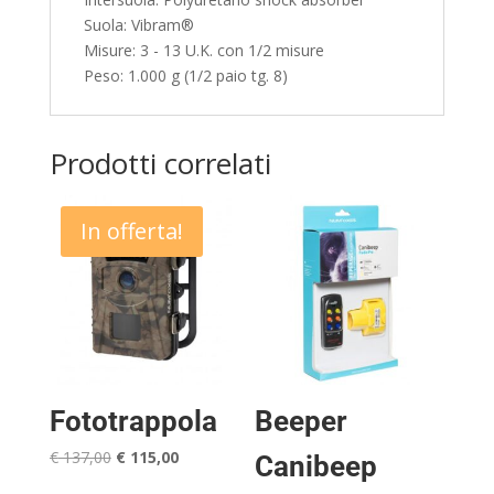
Suola: Vibram®
Misure: 3 - 13 U.K. con 1/2 misure
Peso: 1.000 g (1/2 paio tg. 8)
Prodotti correlati
In offerta!
Fototrappola
Beeper
Il
Il
€
137,00
€
115,00
Canibeep
prezzo
prezzo