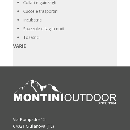
Collari e guinzagli
Cucce e trasportini
Incubatrici
Spazzole e taglia nodi
Tosatrici
VARIE
Via Bompadre 15
64021 Giulianova (TE)