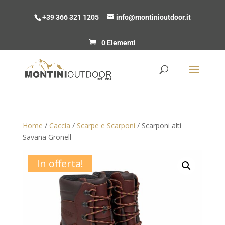
+39 366 321 1205
info@montinioutdoor.it
0 Elementi
Home
/
Caccia
/
Scarpe e Scarponi
/ Scarponi alti
Savana Gronell
In offerta!