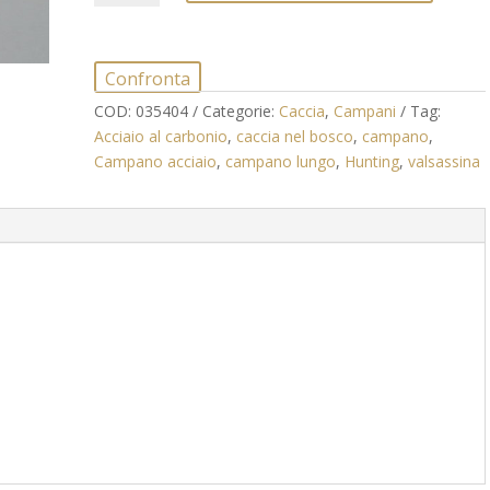
4
quantità
Confronta
COD:
035404
Categorie:
Caccia
,
Campani
Tag:
Acciaio al carbonio
,
caccia nel bosco
,
campano
,
Campano acciaio
,
campano lungo
,
Hunting
,
valsassina