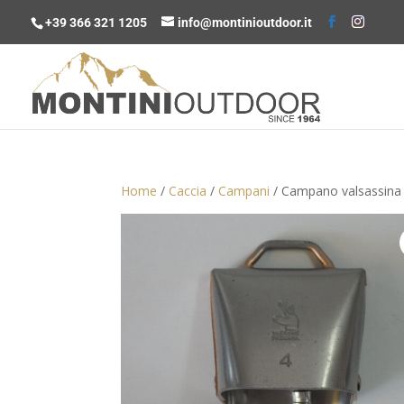
+39 366 321 1205
info@montinioutdoor.it
Home
/
Caccia
/
Campani
/ Campano valsassina