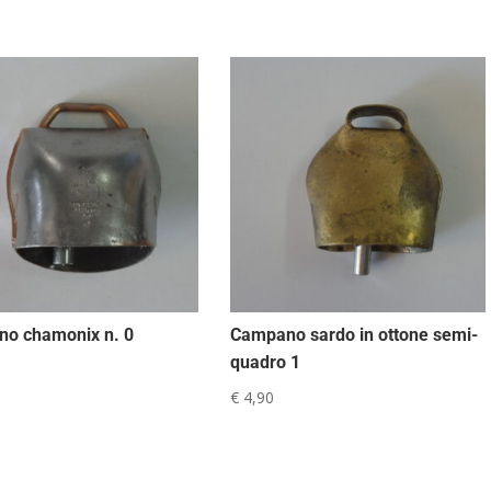
o chamonix n. 0
Campano sardo in ottone semi-
quadro 1
€
4,90