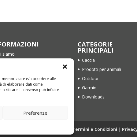
FORMAZIONI
CATEGORIE
PRINCIPALI
i siamo
Caccia
ntatti
Prodotti per animali
rmini e Condizioni
Outdoor
per memorizzare e/o accedere alle
ivacy Policy
à di elaborare dati come il
Garmin
o ritirare il consenso può influire
okie Policy (EU)
Downloads
Preferenze
1836840676 | Web Design
Genesi.it
|
Termini e Condizioni
|
Privac