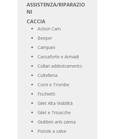
ASSISTENZA/RIPARAZIO
NI
CACCIA
Action Cam
Beeper
Campani
Cassaforte e Armadi
Collari addestramento
Coltelleria
Corni e Trombe
Fischietti
Gilet Alta Visibilità
Gilet e Trisacche
Giubbini anti-zanna
Pistole a salve