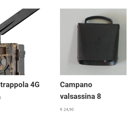
trappola 4G
Campano
valsassina 8
0
€
24,90