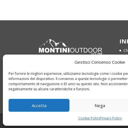
era:
è:
€ 48,00.
€ 39,00.
IN
Ch
Co
Gestisci Consenso Cookie
Via Bompadre 15
Te
64021 Giulianova (TE)
Per fornire le migliori esperienze, utilizziamo tecnologie come i cookie 
Pr
informazioni del dispositivo. Il consenso a queste tecnologie ci permetter
Tel. 085 800 1959
comportamento di navigazione o ID unici su questo sito. Non acconsentire 
Co
Whatsapp +39 366 321 1205
negativamente su alcune caratteristiche e funzioni.
info@montinioutdoor.it
Accetta
Nega
Cookie Policy
Privacy Policy
Copyright © 2022 montinioutdoor.it | P.IVA 0