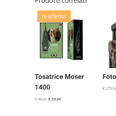
Prodotti correlati
In offerta!
Tosatrice Moser
Foto
1400
€
275,0
Il
Il
€
48,00
€
39,00
prezzo
prezzo
originale
attuale