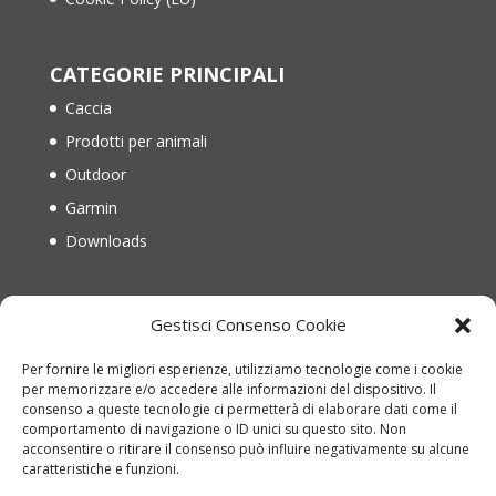
CATEGORIE PRINCIPALI
Caccia
Prodotti per animali
Outdoor
Garmin
Downloads
IL MIO ACCOUNT
Gestisci Consenso Cookie
Il mio account
Per fornire le migliori esperienze, utilizziamo tecnologie come i cookie
Recupera password
per memorizzare e/o accedere alle informazioni del dispositivo. Il
consenso a queste tecnologie ci permetterà di elaborare dati come il
Carrello
comportamento di navigazione o ID unici su questo sito. Non
acconsentire o ritirare il consenso può influire negativamente su alcune
Richiesta di reso
caratteristiche e funzioni.