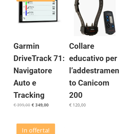
Garmin
Collare
DriveTrack 71:
educativo per
Navigatore
l’addestramen
Auto e
to Canicom
Tracking
200
Il
Il
€
399,00
€
349,00
€
120,00
prezzo
prezzo
originale
attuale
era:
è:
In offerta!
€ 399,00.
€ 349,00.