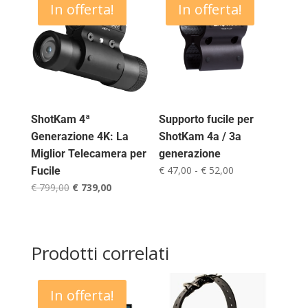
In offerta!
In offerta!
ShotKam 4ª
Supporto fucile per
Generazione 4K: La
ShotKam 4a / 3a
Miglior Telecamera per
generazione
Fascia
€
47,00
-
€
52,00
Fucile
di
Il
Il
€
799,00
€
739,00
prezzo:
prezzo
prezzo
da
originale
attuale
€ 47,00
era:
è:
Prodotti correlati
a
€ 799,00.
€ 739,00.
€ 52,00
In offerta!