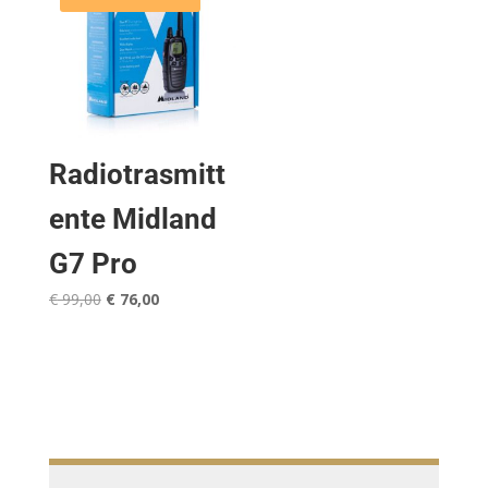
Radiotrasmitt
ente Midland
G7 Pro
Il
Il
€
99,00
€
76,00
prezzo
prezzo
originale
attuale
era:
è:
€ 99,00.
€ 76,00.