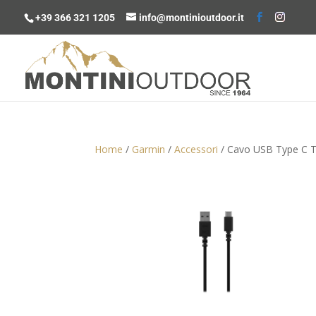
+39 366 321 1205
info@montinioutdoor.it
Home
/
Garmin
/
Accessori
/ Cavo USB Type C T