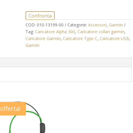
Type
C
Confronta
Type
COD:
010-13199-00
Categorie:
Accessori
,
Garmin
A
Tag:
Caricatore Alpha 300
,
Caricatore collari garmin
,
Garmin
Caricatore Garmin
,
Caricatore Type C
,
Caricatore USB
,
0,5
Garmin
M
quantità
 offerta!