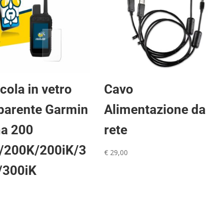
icola in vetro
Cavo
parente Garmin
Alimentazione da
ha 200
rete
s/200K/200iK/3
€
29,00
/300iK