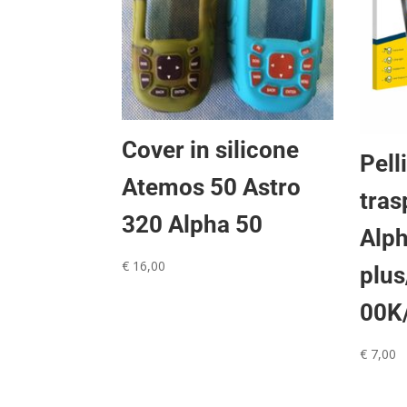
Cover in silicone
Pell
Atemos 50 Astro
tras
320 Alpha 50
Alp
€
16,00
plu
00K
€
7,00