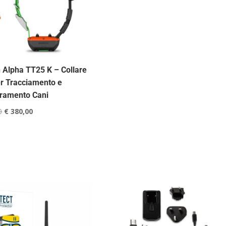
 Alpha TT25 K – Collare
r Tracciamento e
ramento Cani
Il
Il
0
€
380,00
prezzo
prezzo
originale
attuale
era:
è:
€ 399,00.
€ 380,00.