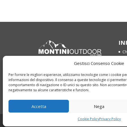
IN
Ch
Co
Gestisci Consenso Cookie
Via Bompadre 15
Te
64021 Giulianova (TE)
Per fornire le migliori esperienze, utilizziamo tecnologie come i cookie 
Pr
informazioni del dispositivo. Il consenso a queste tecnologie ci permetter
Tel. 085 800 1959
comportamento di navigazione o ID unici su questo sito. Non acconsentire 
Co
Whatsapp +39 366 321 1205
negativamente su alcune caratteristiche e funzioni.
info@montinioutdoor.it
Accetta
Nega
Cookie Policy
Privacy Policy
Copyright © 2022 montinioutdoor.it | P.IVA 0