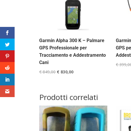
Garmin Alpha 300 K – Palmare
Garmin
GPS Professionale per
GPS pe
Tracciamento e Addestramento
Addest
Cani
€
399,0
Il
Il
€
849,00
€
830,00
prezzo
prezzo
originale
attuale
era:
è:
Prodotti correlati
€ 849,00.
€ 830,00.