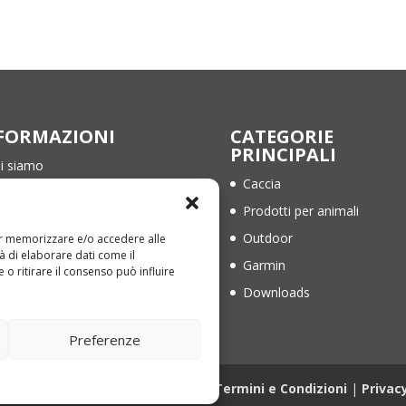
FORMAZIONI
CATEGORIE
PRINCIPALI
i siamo
Caccia
ntatti
Prodotti per animali
rmini e Condizioni
Outdoor
per memorizzare e/o accedere alle
ivacy Policy
à di elaborare dati come il
Garmin
o ritirare il consenso può influire
okie Policy (EU)
Downloads
Preferenze
1836840676 | Web Design
Genesi.it
|
Termini e Condizioni
|
Privac