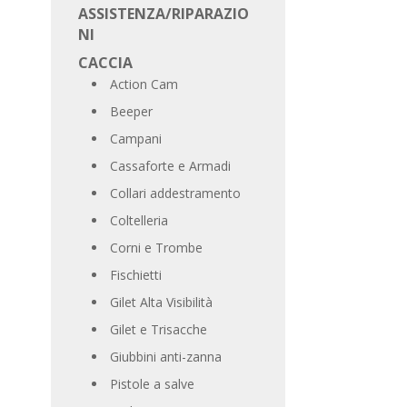
ASSISTENZA/RIPARAZIO
NI
CACCIA
Action Cam
Beeper
Campani
Cassaforte e Armadi
Collari addestramento
Coltelleria
Corni e Trombe
Fischietti
Gilet Alta Visibilità
Gilet e Trisacche
Giubbini anti-zanna
Pistole a salve