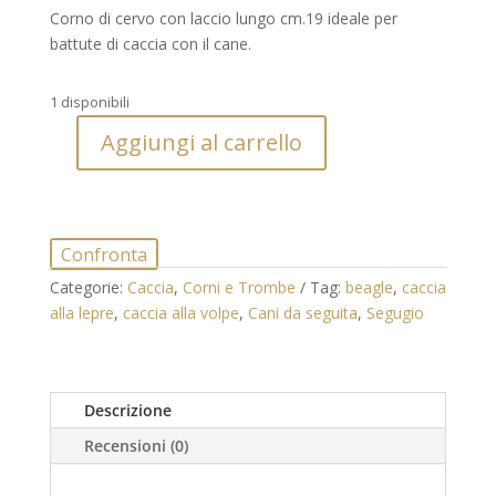
Corno di cervo con laccio lungo cm.19 ideale per
battute di caccia con il cane.
1 disponibili
Aggiungi al carrello
Tromba
in
corno
di
Confronta
Cervo
con
Categorie:
Caccia
,
Corni e Trombe
Tag:
beagle
,
caccia
laccio
alla lepre
,
caccia alla volpe
,
Cani da seguita
,
Segugio
quantità
Descrizione
Recensioni (0)