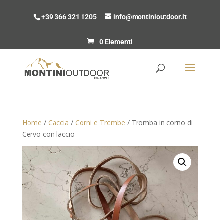
+39 366 321 1205
info@montinioutdoor.it
0 Elementi
Home
/
Caccia
/
Corni e Trombe
/ Tromba in corno di
Cervo con laccio