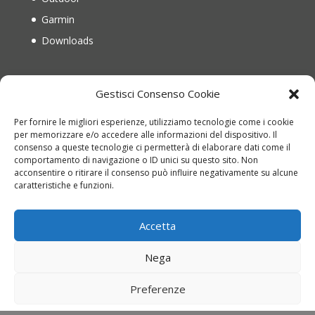
Garmin
Downloads
IL MIO ACCOUNT
Gestisci Consenso Cookie
Il mio account
Per fornire le migliori esperienze, utilizziamo tecnologie come i cookie
Recupera password
per memorizzare e/o accedere alle informazioni del dispositivo. Il
consenso a queste tecnologie ci permetterà di elaborare dati come il
Carrello
comportamento di navigazione o ID unici su questo sito. Non
acconsentire o ritirare il consenso può influire negativamente su alcune
Richiesta di reso
caratteristiche e funzioni.
Accetta
Nega
Copyright © 2022 montinioutdoor.it | P.IVA
Preferenze
01836840676 | Web Design
Genesi.it
|
Termini e