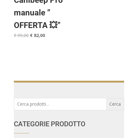
Canibeep Pro
manuale ”
OFFERTA 💥”
Il
Il
€
99,00
€
82,00
prezzo
prezzo
originale
attuale
era:
è:
€ 99,00.
€ 82,00.
Cerca:
Cerca
CATEGORIE PRODOTTO