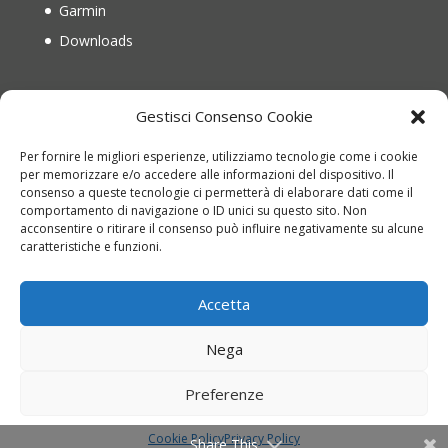
Garmin
Downloads
IL MIO ACCOUNT
Gestisci Consenso Cookie
Il mio account
Per fornire le migliori esperienze, utilizziamo tecnologie come i cookie
Recupera password
per memorizzare e/o accedere alle informazioni del dispositivo. Il
consenso a queste tecnologie ci permetterà di elaborare dati come il
Carrello
comportamento di navigazione o ID unici su questo sito. Non
acconsentire o ritirare il consenso può influire negativamente su alcune
Richiesta di reso
caratteristiche e funzioni.
Accetta
Nega
Copyright © 2022 montinioutdoor.it | P.IVA
Preferenze
01836840676 | Web Design
Genesi.it
|
Termini e
Condizioni
|
Privacy Policy
|
Cookie Policy
Cookie Policy
Privacy Policy
Share This