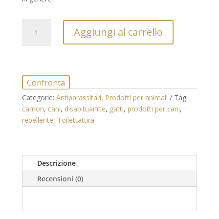
Disabituante
Aggiungi al carrello
granulare
per
esterni
Camon
quantità
Confronta
Categorie:
Antiparassitari
,
Prodotti per animali
Tag:
camon
,
cani
,
disabituanrte
,
gatti
,
prodotti per cani
,
repellente
,
Toilettatura
Descrizione
Recensioni (0)