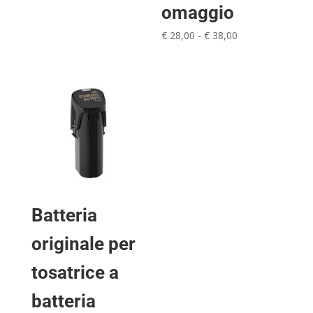
omaggio
Fascia
€
28,00
-
€
38,00
di
prezzo:
da
€ 28,00
a
€ 38,00
Batteria
originale per
tosatrice a
batteria