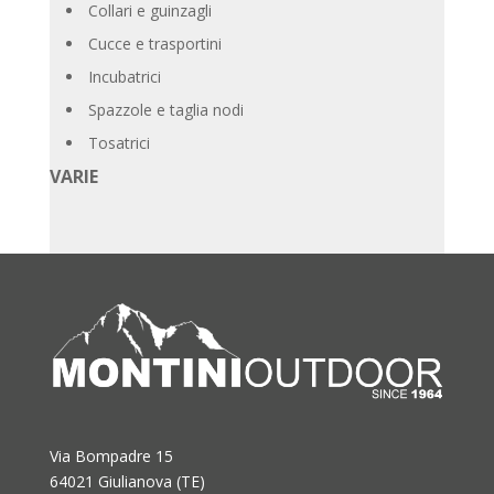
Collari e guinzagli
Cucce e trasportini
Incubatrici
Spazzole e taglia nodi
Tosatrici
VARIE
Via Bompadre 15
64021 Giulianova (TE)