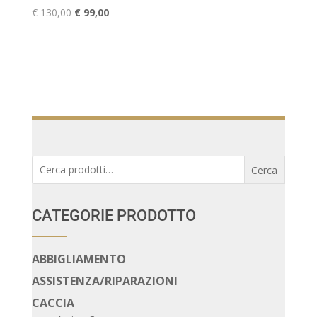
Il
Il
€
130,00
€
99,00
prezzo
prezzo
originale
attuale
era:
è:
€ 130,00.
€ 99,00.
Cerca:
Cerca
CATEGORIE PRODOTTO
ABBIGLIAMENTO
ASSISTENZA/RIPARAZIONI
CACCIA