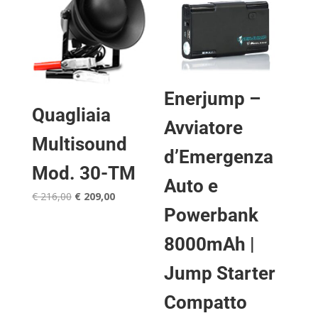
Enerjump –
Quagliaia
Avviatore
Multisound
d’Emergenza
Mod. 30-TM
Auto e
Il
Il
€
216,00
€
209,00
Powerbank
prezzo
prezzo
originale
attuale
8000mAh |
era:
è:
€ 216,00.
€ 209,00.
Jump Starter
Compatto