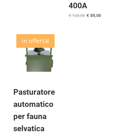
400A
Il
Il
€
120,00
€
89,00
prezzo
prezzo
originale
attuale
era:
è:
In offerta!
€ 120,00.
€ 89,00.
Pasturatore
automatico
per fauna
selvatica