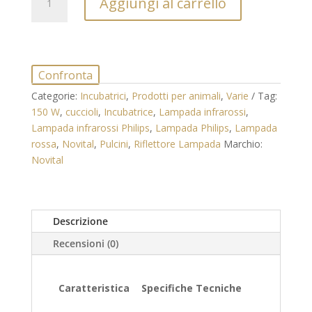
Aggiungi al carrello
Philips
a
Infrarossi
150W:
Riscaldamento
Confronta
Professionale
Categorie:
Incubatrici
,
Prodotti per animali
,
Varie
Tag:
per
150 W
,
cuccioli
,
Incubatrice
,
Lampada infrarossi
,
Pulcini
Lampada infrarossi Philips
,
Lampada Philips
,
Lampada
e
rossa
,
Novital
,
Pulcini
,
Riflettore Lampada
Marchio:
Allevamento
Novital
quantità
Descrizione
Recensioni (0)
Caratteristica
Specifiche Tecniche