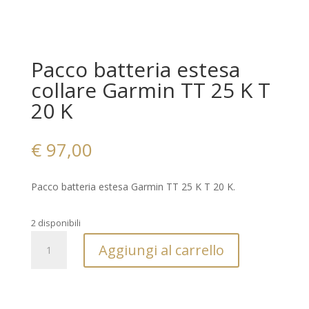
Pacco batteria estesa
collare Garmin TT 25 K T
20 K
€
97,00
Pacco batteria estesa Garmin TT 25 K T 20 K.
2 disponibili
Pacco
Aggiungi al carrello
batteria
estesa
collare
Garmin