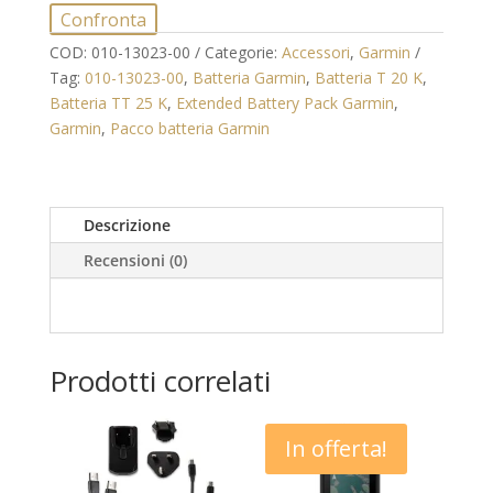
TT
Confronta
25
COD:
010-13023-00
Categorie:
Accessori
,
Garmin
K
Tag:
010-13023-00
,
Batteria Garmin
,
Batteria T 20 K
,
T
Batteria TT 25 K
,
Extended Battery Pack Garmin
,
20
Garmin
,
Pacco batteria Garmin
K
quantità
Descrizione
Recensioni (0)
Prodotti correlati
In offerta!