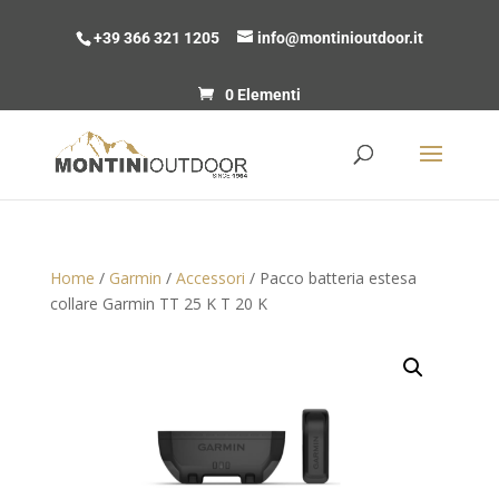
+39 366 321 1205
info@montinioutdoor.it
0 Elementi
Home
/
Garmin
/
Accessori
/ Pacco batteria estesa
collare Garmin TT 25 K T 20 K