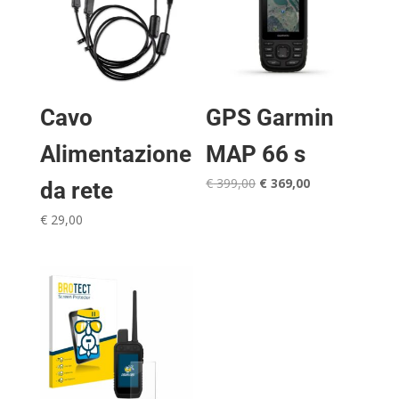
Cavo
GPS Garmin
Alimentazione
MAP 66 s
Il
Il
€
399,00
€
369,00
da rete
prezzo
prezzo
€
29,00
originale
attuale
era:
è:
€ 399,00.
€ 369,00.