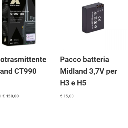
otrasmittente
Pacco batteria
land CT990
Midland 3,7V per
H3 e H5
Il
Il
0
€
150,00
€
15,00
prezzo
prezzo
originale
attuale
era:
è:
€ 169,00.
€ 150,00.