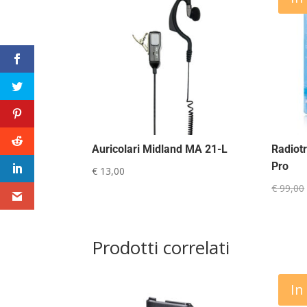
Auricolari Midland MA 21-L
Radiot
Pro
€
13,00
€
99,00
Prodotti correlati
In