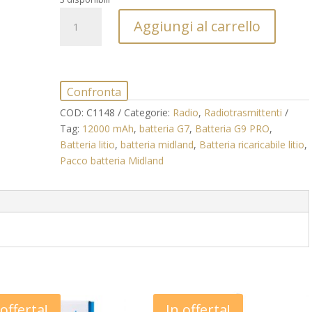
€ 32,00.
€ 16,00.
Pacco
Aggiungi al carrello
batteria
ricaricabile
litio
Midland
Confronta
G7/G9
PRO
COD:
C1148
Categorie:
Radio
,
Radiotrasmittenti
quantità
Tag:
12000 mAh
,
batteria G7
,
Batteria G9 PRO
,
Batteria litio
,
batteria midland
,
Batteria ricaricabile litio
,
Pacco batteria Midland
 offerta!
In offerta!