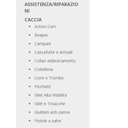
ASSISTENZA/RIPARAZIO
NI
CACCIA
Action Cam
Beeper
Campani
Cassaforte e Armadi
Collari addestramento
Coltelleria
Corni e Trombe
Fischietti
Gilet Alta Visibilità
Gilet e Trisacche
Giubbini anti-zanna
Pistole a salve