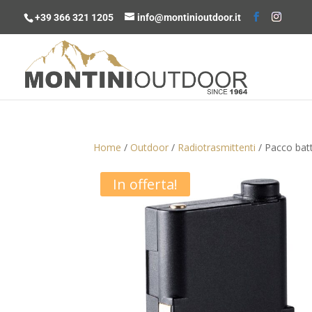
+39 366 321 1205
info@montinioutdoor.it
Home
/
Outdoor
/
Radiotrasmittenti
/ Pacco batt
In offerta!