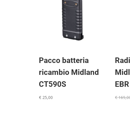
Pacco batteria
Radi
ricambio Midland
Mid
CT590S
EBR
€
25,00
€
169,0