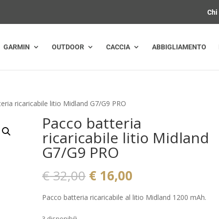
Chi
GARMIN
OUTDOOR
CACCIA
ABBIGLIAMENTO
eria ricaricabile litio Midland G7/G9 PRO
Pacco batteria
ricaricabile litio Midland
G7/G9 PRO
Il
Il
€
32,00
€
16,00
prezzo
prezzo
originale
attuale
Pacco batteria ricaricabile al litio Midland 1200 mAh.
era:
è:
3 disponibili