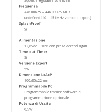
Squelch regolabile su 9 livelli
Frequenza
446.00625 – 446.09375 MHz
undefined440 – 451MHz versione export)
SplashProof
Sì
Alimentazione
12,6Vdc ± 10% con presa accendisigari
Time out Timer
Sì
Versione Export
5W
Dimensione LxAxP
100x85x22mm
Programmabile PC
Programmabile tramite software di
programmazione opzionale
Potenza di Uscita
0,5W