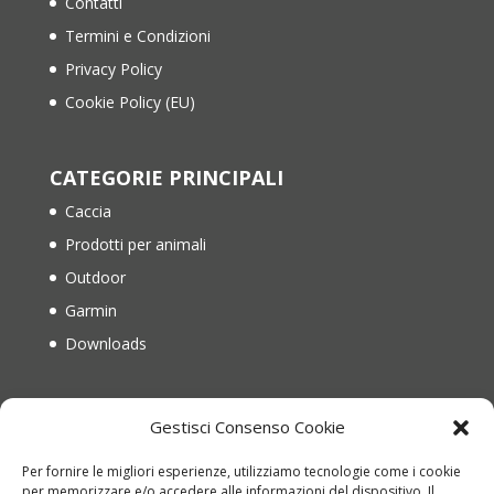
Contatti
Termini e Condizioni
Privacy Policy
Cookie Policy (EU)
CATEGORIE PRINCIPALI
Caccia
Prodotti per animali
Outdoor
Garmin
Downloads
IL MIO ACCOUNT
Gestisci Consenso Cookie
Il mio account
Per fornire le migliori esperienze, utilizziamo tecnologie come i cookie
Recupera password
per memorizzare e/o accedere alle informazioni del dispositivo. Il