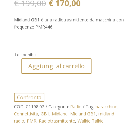
Il
Il
€
199,00
€
170,00
prezzo
prezzo
originale
attuale
Midland GB1 è una radiotrasmittente da macchina con
era:
è:
frequenze PMR446.
€ 199,00.
€ 170,00.
1 disponibili
Aggiungi al carrello
Radiotrasmittente
Midland
GB1
quantità
Confronta
COD:
C1198.02
Categoria:
Radio
Tag:
baracchino
,
Connettività
,
GB1
,
Midland
,
Midland GB1
,
midland
radio
,
PMR
,
Radiotrasmittente
,
Walkie Talkie