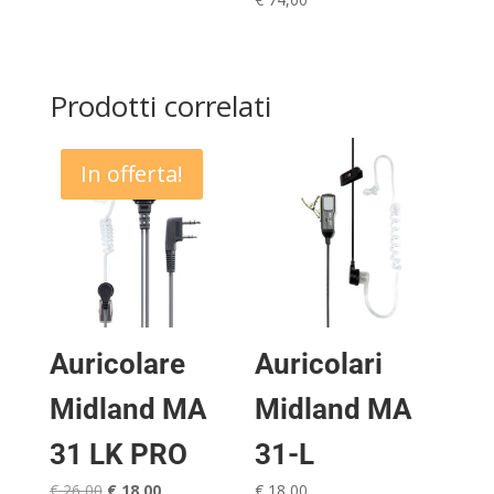
originale
attuale
era:
è:
€ 99,00.
€ 76,00.
Prodotti correlati
In offerta!
Auricolare
Auricolari
Midland MA
Midland MA
31 LK PRO
31-L
Il
Il
€
26,00
€
18,00
€
18,00