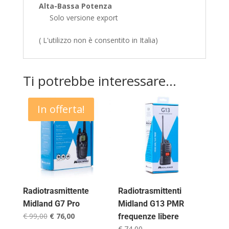
Alta-Bassa Potenza
Solo versione export
( L'utilizzo non è consentito in Italia)
Ti potrebbe interessare…
In offerta!
Radiotrasmittente
Radiotrasmittenti
Midland G7 Pro
Midland G13 PMR
Il
Il
€
99,00
€
76,00
frequenze libere
prezzo
prezzo
€
74,00