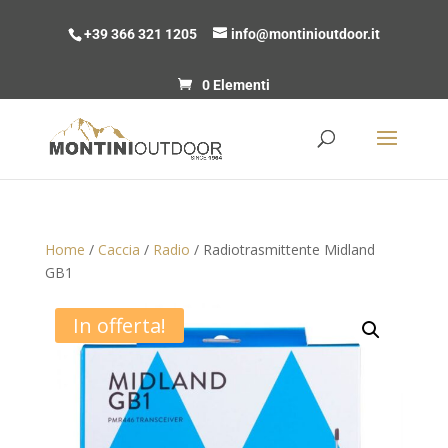
+39 366 321 1205
info@montinioutdoor.it
0 Elementi
Home
/
Caccia
/
Radio
/ Radiotrasmittente Midland
GB1
In offerta!