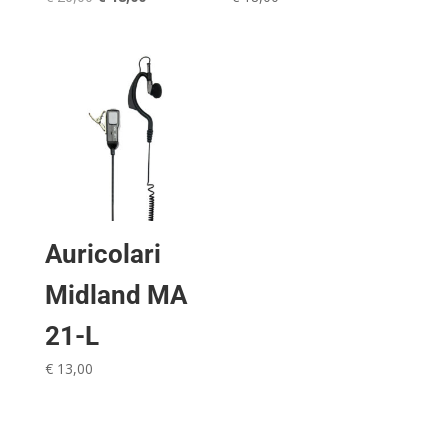
prezzo
prezzo
originale
attuale
era:
è:
€ 26,00.
€ 18,00.
Auricolari
Midland MA
21-L
€
13,00