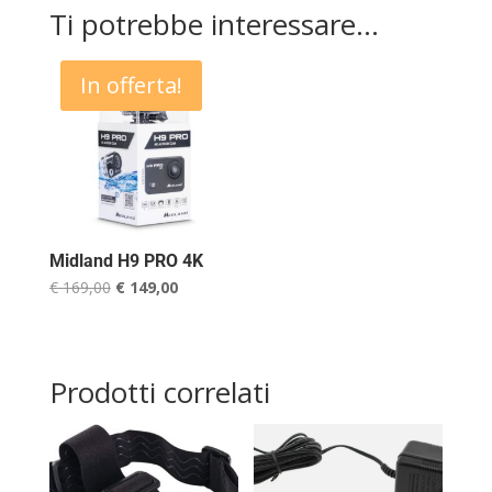
Ti potrebbe interessare…
In offerta!
Midland H9 PRO 4K
Il
Il
€
169,00
€
149,00
prezzo
prezzo
originale
attuale
era:
è:
Prodotti correlati
€ 169,00.
€ 149,00.