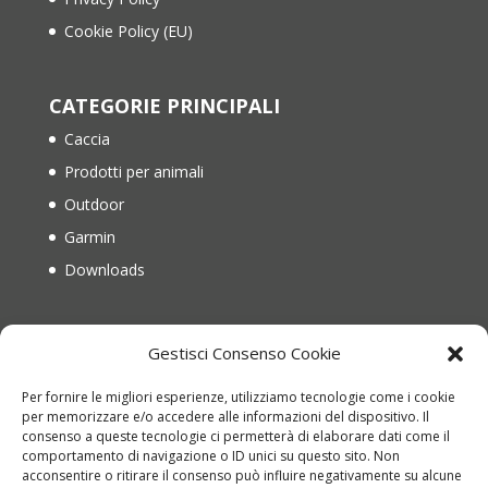
Cookie Policy (EU)
CATEGORIE PRINCIPALI
Caccia
Prodotti per animali
Outdoor
Garmin
Downloads
IL MIO ACCOUNT
Gestisci Consenso Cookie
Il mio account
Per fornire le migliori esperienze, utilizziamo tecnologie come i cookie
Recupera password
per memorizzare e/o accedere alle informazioni del dispositivo. Il
consenso a queste tecnologie ci permetterà di elaborare dati come il
Carrello
comportamento di navigazione o ID unici su questo sito. Non
Richiesta di reso
acconsentire o ritirare il consenso può influire negativamente su alcune