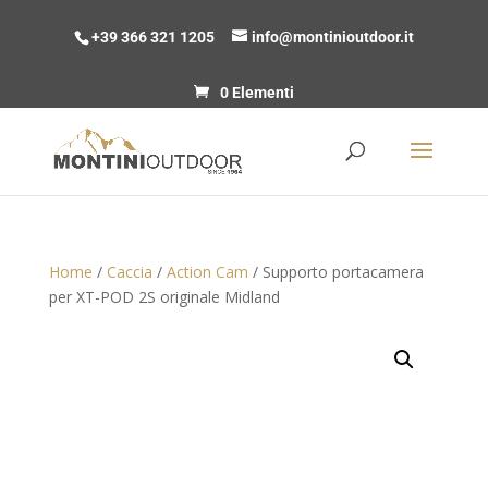
+39 366 321 1205
info@montinioutdoor.it
0 Elementi
Home
/
Caccia
/
Action Cam
/ Supporto portacamera
per XT-POD 2S originale Midland