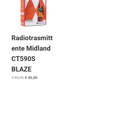
Radiotrasmitt
ente Midland
CT590S
BLAZE
Il
Il
€
89,00
€
65,00
prezzo
prezzo
originale
attuale
era:
è:
€ 89,00.
€ 65,00.