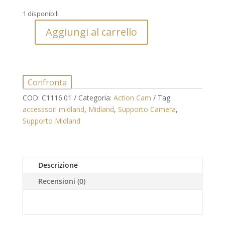
1 disponibili
Aggiungi al carrello
Supporto
portacamera
per
XT-
Confronta
POD
2S
COD:
C1116.01
Categoria:
Action Cam
Tag:
originale
accesssori midland
,
Midland
,
Supporto Camera
,
Midland
Supporto Midland
quantità
Descrizione
Recensioni (0)