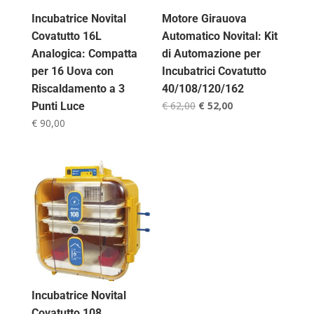
Incubatrice Novital
Motore Girauova
Covatutto 16L
Automatico Novital: Kit
Analogica: Compatta
di Automazione per
per 16 Uova con
Incubatrici Covatutto
Riscaldamento a 3
40/108/120/162
Il
Il
€
62,00
€
52,00
Punti Luce
prezzo
prezzo
€
90,00
originale
attuale
era:
è:
€ 62,00.
€ 52,00.
Incubatrice Novital
Covatutto 108