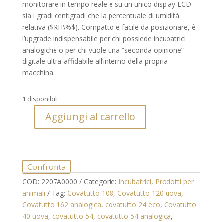
monitorare in tempo reale e su un unico display LCD
sia i gradi centigradi che la percentuale di umidità
relativa (
$RH\%$
). Compatto e facile da posizionare, è
l’upgrade indispensabile per chi possiede incubatrici
analogiche o per chi vuole una “seconda opinione”
digitale ultra-affidabile all’interno della propria
macchina.
1 disponibili
Aggiungi al carrello
Termoigrometro
Digitale
Novital:
Controllo
Confronta
Professionale
Temperatura
COD:
2207A0000
Categorie:
Incubatrici
,
Prodotti per
e
animali
Tag:
Covatutto 108
,
Covatutto 120 uova
,
Umidità
Covatutto 162 analogica
,
covatutto 24 eco
,
Covatutto
per
40 uova
,
covatutto 54
,
covatutto 54 analogica
,