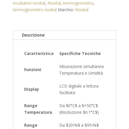
Incubatrici
incubatrici novital
,
Novital
,
termoigrometro
,
quantità
termoigrometro novital
Marchio:
Novital
Descrizione
Caratteristica
Specifiche Tecniche
Misurazione simultanea
Funzioni
Temperatura e Umidità
LCD digitale a lettura
Display
facilitata
Range
Da
$0°C$
a
$+50°C$
Temperatura
(Risoluzione
$0.1°C$
)
Range
Da
$20\%$
a
$95\%$