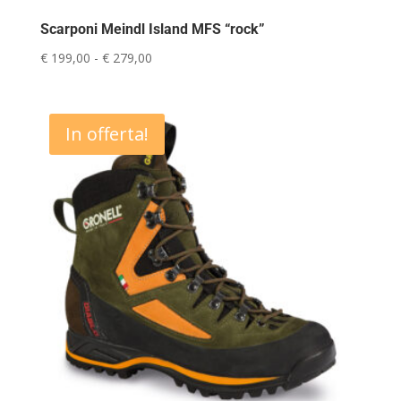
Scarponi Meindl Island MFS “rock”
Fascia
€
199,00
-
€
279,00
di
prezzo:
da
In offerta!
€ 199,00
a
€ 279,00