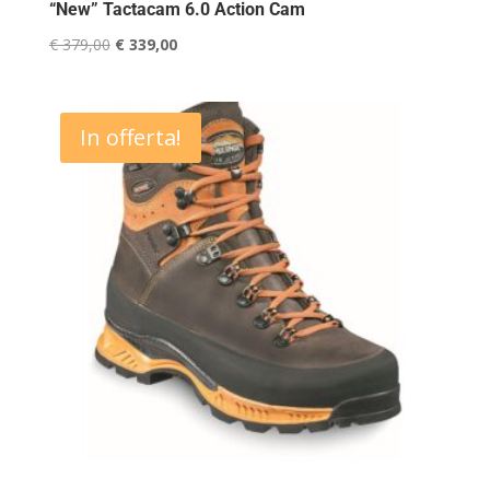
“New” Tactacam 6.0 Action Cam
Il
Il
€
379,00
€
339,00
prezzo
prezzo
originale
attuale
era:
è:
In offerta!
€ 379,00.
€ 339,00.