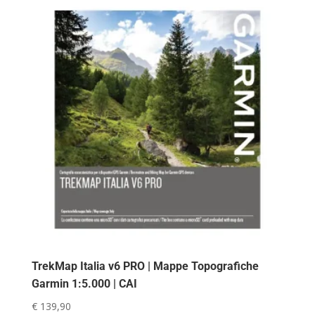
era:
è:
€ 169,00.
€ 150,00.
TrekMap Italia v6 PRO | Mappe Topografiche
Garmin 1:5.000 | CAI
€
139,90