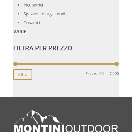
Incubatrici
Spazzole e taglia nodi
Tosatrici
VARIE
FILTRA PER PREZZO
Prezzo
Prezzo
Prezzo:
€ 0
—
€ 590
Filtra
Min
Max