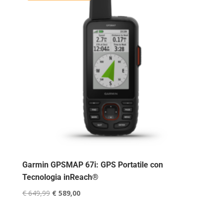
Garmin GPSMAP 67i: GPS Portatile con
Tecnologia inReach®
Il
Il
€
649,99
€
589,00
prezzo
prezzo
originale
attuale