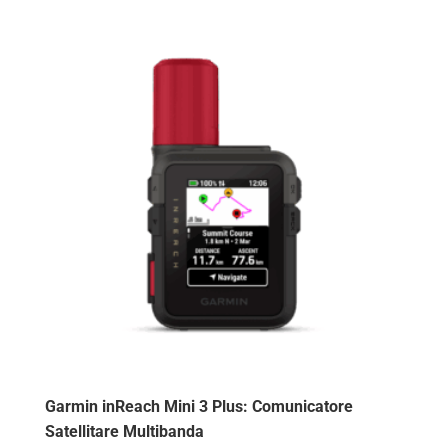
originale
attuale
era:
è:
€ 549,00.
€ 495,00.
Garmin inReach Mini 3 Plus: Comunicatore
Satellitare Multibanda