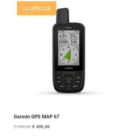
era:
è:
In offerta!
€ 649,99.
€ 589,00.
Garmin GPS MAP 67
Il
Il
€
549,00
€
495,00
prezzo
prezzo