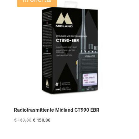
Radiotrasmittente Midland CT990 EBR
Il
Il
€
169,00
€
150,00
prezzo
prezzo
originale
attuale