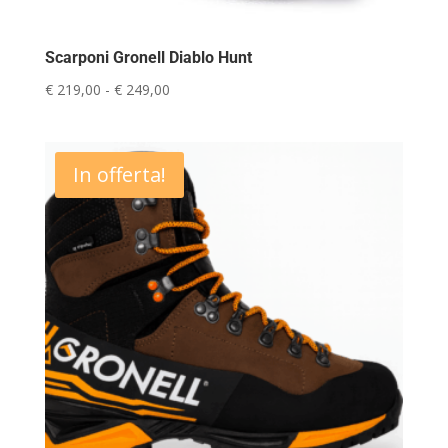
Scarponi Gronell Diablo Hunt
Fascia
€
219,00
-
€
249,00
di
prezzo:
da
In offerta!
€ 219,00
a
€ 249,00