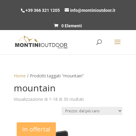
+39 366 321 1205
info@montinioutdoor.it
0 Elementi
Home
/ Prodotti taggati “mountain”
mountain
Prezzo:
Visualizzazione di 1-18 di 30 risultati
dal
più
caro
In offerta!