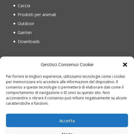
Caccia
Prodotti per animali
Outdoor
Garmin
Downloads
IL MIO ACCOUNT
Gestisci Consenso Cookie
Il mio account
Per fornire le migliori esperienze, utilizziamo tecnologie come i cookie
Recupera password
per memorizzare e/o accedere alle informazioni del dispositivo. Il
consenso a queste tecnologie ci permetterà di elaborare dati come il
Carrello
comportamento di navigazione o ID unici su questo sito. Non
Richiesta di reso
acconsentire o ritirare il consenso può influire negativamente su alcune
caratteristiche e funzioni.
Accetta
Nega