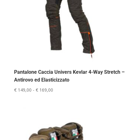
Pantalone Caccia Univers Kevlar 4-Way Stretch –
Antirovo ed Elasticizzato
Fascia
€
149,00
-
€
169,00
di
prezzo:
da
€ 149,00
a
€ 169,00