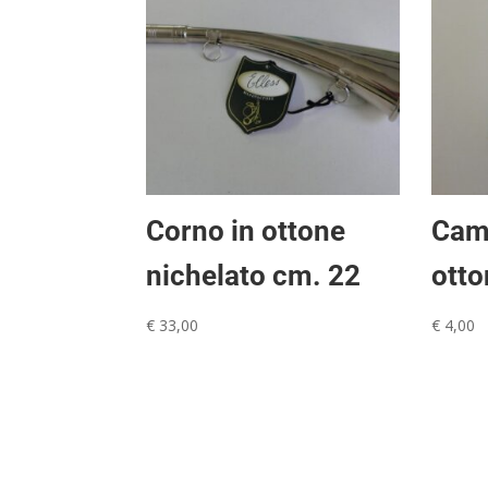
Corno in ottone
Cam
nichelato cm. 22
otto
€
33,00
€
4,00