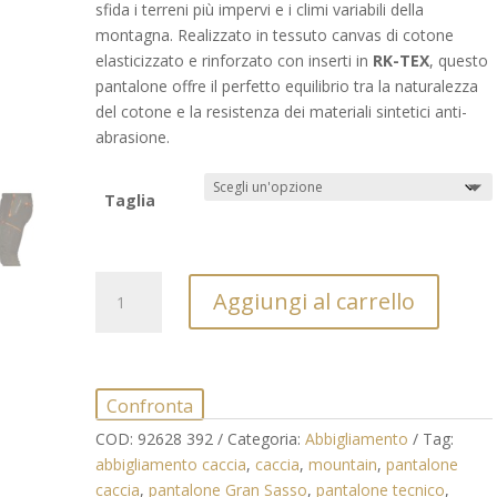
sfida i terreni più impervi e i climi variabili della
montagna. Realizzato in tessuto canvas di cotone
elasticizzato e rinforzato con inserti in
RK-TEX
, questo
pantalone offre il perfetto equilibrio tra la naturalezza
del cotone e la resistenza dei materiali sintetici anti-
abrasione.
Taglia
Pantalone
Aggiungi al carrello
Caccia
Univers
Gran
Sasso
Confronta
–
Tecnico,
COD:
92628 392
Categoria:
Abbigliamento
Tag:
Antirovo
abbigliamento caccia
,
caccia
,
mountain
,
pantalone
e
caccia
,
pantalone Gran Sasso
,
pantalone tecnico
,