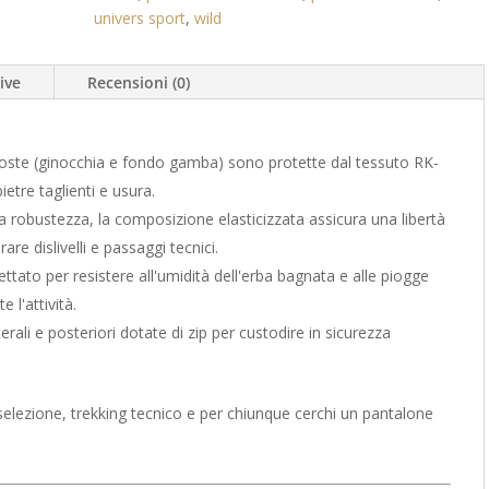
Idrorepellente
univers sport
,
wild
quantità
ive
Recensioni (0)
oste (ginocchia e fondo gamba) sono protette dal tessuto RK-
etre taglienti e usura.
 robustezza, la composizione elasticizzata assicura una libertà
e dislivelli e passaggi tecnici.
ttato per resistere all'umidità dell'erba bagnata e alle piogge
 l'attività.
rali e posteriori dotate di zip per custodire in sicurezza
elezione, trekking tecnico e per chiunque cerchi un pantalone