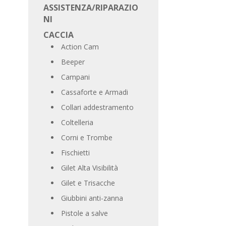
ASSISTENZA/RIPARAZIO
NI
CACCIA
Action Cam
Beeper
Campani
Cassaforte e Armadi
Collari addestramento
Coltelleria
Corni e Trombe
Fischietti
Gilet Alta Visibilità
Gilet e Trisacche
Giubbini anti-zanna
Pistole a salve